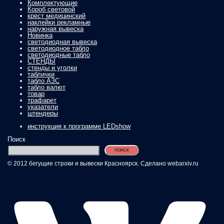
Комплектующие
Короб световой
крест медицинский
наклейки рекламные
наружная вывеска
Новинка
светодиодная вывеска
светодиодное табло
светодиодные табло
СТЕНДЫ
стенды и уголки
таблички
табло АЗС
табло валют
товар
трафарет
указатели
штендеры
инструкция к программе LEDshow
Поиск
ПОИСК
© 2012 бегущие строки и вывески Красноярск. Сделано webarxiv.ru