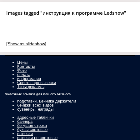
Images tagged "инструкция к программе Ledshow"
[Show as slideshow]
Цены
Контакты
Фото
оплата
информация
Советы про вывески
Типы рекламы
полезные ссылки для вашего бизнеса
подставки, ценника держатели
бейджи всех видов
сувениры, награды
адресные таблички
баннера
бегущая строка
буквы световые
вывески
вывески не световые