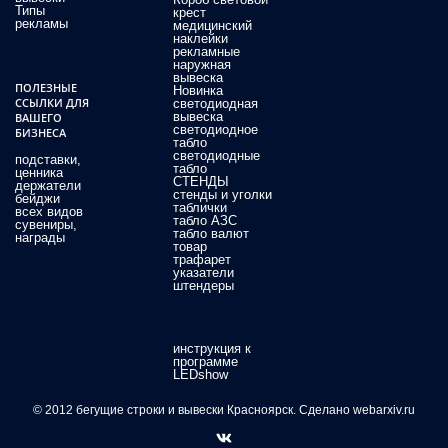
Типы
крест
рекламы
медицинский
наклейки
рекламные
наружная
вывеска
ПОЛЕЗНЫЕ
Новинка
ССЫЛКИ ДЛЯ
светодиодная
вывеска
ВАШЕГО
светодиодное
БИЗНЕСА
табло
светодиодные
подставки,
табло
ценника
СТЕНДЫ
держатели
стенды и уголки
бейджи
таблички
всех видов
табло АЗС
сувениры,
табло валют
награды
товар
трафарет
указатели
штендеры
инструкция к
программе
LEDshow
© 2012 бегущие строки и вывески Красноярск. Сделано webarxiv.ru