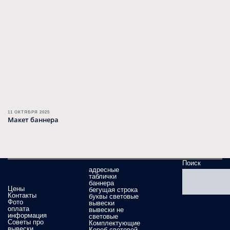
11 ОКТЯБРЯ 2025
Макет баннера
Поиск
адресные
таблички
баннера
Цены
бегущая строка
Контакты
буквы световые
Фото
вывески
оплата
вывески не
информация
световые
Советы про
Комплектующие
вывески
Короб световой