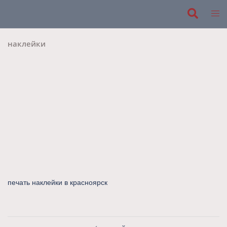
Перейти
к
Поиск
Пере
содержимому
мен
наклейки
печать наклейки в красноярск
Навигация
записи