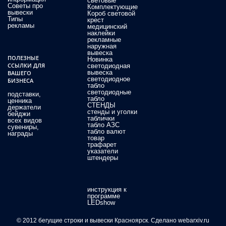
световые
Советы про
Комплектующие
вывески
Короб световой
Типы
крест
рекламы
медицинский
наклейки
рекламные
наружная
вывеска
ПОЛЕЗНЫЕ
Новинка
светодиодная
ССЫЛКИ ДЛЯ
вывеска
ВАШЕГО
светодиодное
БИЗНЕСА
табло
светодиодные
подставки,
табло
ценника
СТЕНДЫ
держатели
стенды и уголки
бейджи
таблички
всех видов
табло АЗС
сувениры,
табло валют
награды
товар
трафарет
указатели
штендеры
инструкция к
программе
LEDshow
© 2012 бегущие строки и вывески Красноярск. Сделано webarxiv.ru