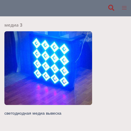
Перейти
к
Поиск
Пере
содержимому
мен
медиа 3
светодиодная медиа вывеска