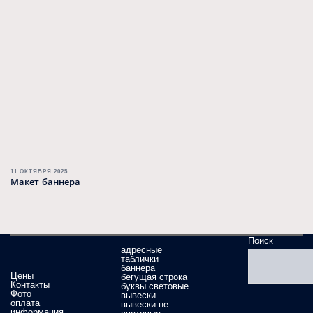
11 ОКТЯБРЯ 2025
Макет баннера
Поиск
адресные
таблички
баннера
Цены
бегущая строка
Контакты
буквы световые
Фото
вывески
оплата
вывески не
информация