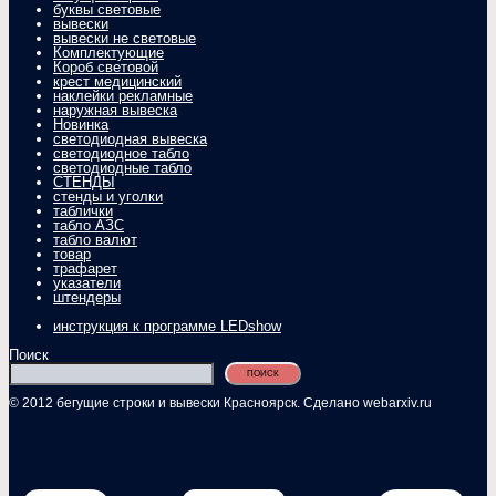
буквы световые
вывески
вывески не световые
Комплектующие
Короб световой
крест медицинский
наклейки рекламные
наружная вывеска
Новинка
светодиодная вывеска
светодиодное табло
светодиодные табло
СТЕНДЫ
стенды и уголки
таблички
табло АЗС
табло валют
товар
трафарет
указатели
штендеры
инструкция к программе LEDshow
Поиск
ПОИСК
© 2012 бегущие строки и вывески Красноярск. Сделано webarxiv.ru