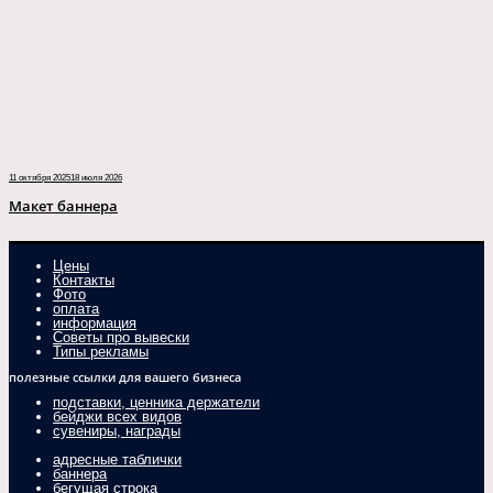
11 октября 2025
18 июля 2026
Макет баннера
Цены
Контакты
Фото
оплата
информация
Советы про вывески
Типы рекламы
полезные ссылки для вашего бизнеса
подставки, ценника держатели
бейджи всех видов
сувениры, награды
адресные таблички
баннера
бегущая строка