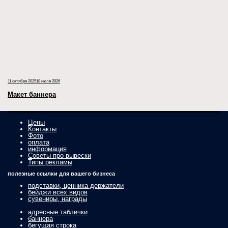
11 октября 2025
18 июля 2026
Макет баннера
Цены
Контакты
Фото
оплата
информация
Советы про вывески
Типы рекламы
полезные ссылки для вашего бизнеса
подставки, ценника держатели
бейджи всех видов
сувениры, награды
адресные таблички
баннера
бегущая строка