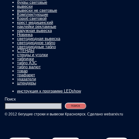
буквы световые
вывески
вывески не световые
Комплектующие
Короб световой
крест медицинский
наклейки рекламные
наружная вывеска
Новинка
светодиодная вывеска
светодиодное табло
светодиодные табло
СТЕНДЫ
стенды и уголки
таблички
табло АЗС
табло валют
товар
трафарет
указатели
штендеры
инструкция к программе LEDshow
Поиск
ПОИСК
© 2012 бегущие строки и вывески Красноярск. Сделано webarxiv.ru