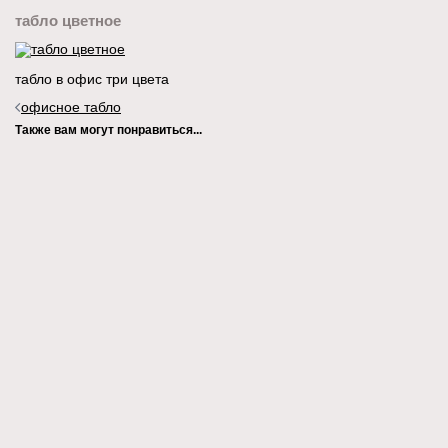
табло цветное
табло в офис три цвета
Навигация
офисное табло
записи
Также вам могут понравиться...