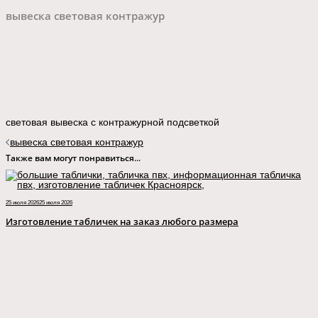
вывеска световая контражур
световая вывеска с контражурной подсветкой
Навигация
вывеска световая контражур
записи
Также вам могут понравиться...
25 июля 2026
25 июля 2026
Изготовление табличек на заказ любого размера