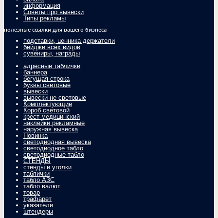
информация
Советы про вывески
Типы рекламы
полезные ссылки для вашего бизнеса
подставки, ценника держатели
бейджи всех видов
сувениры, награды
адресные таблички
баннера
бегущая строка
буквы световые
вывески
вывески не световые
Комплектующие
Короб световой
крест медицинский
наклейки рекламные
наружная вывеска
Новинка
светодиодная вывеска
светодиодное табло
светодиодные табло
СТЕНДЫ
стенды и уголки
таблички
табло АЗС
табло валют
товар
трафарет
указатели
штендеры